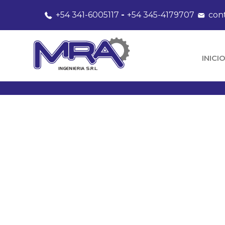
+54 341-6005117
-
+54 345-4179707
con
INICI