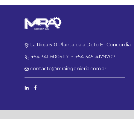
La Rioja 510 Planta baja Dpto E · Concordia
+54 341-6005117
-
+54 345-4179707
contacto@mraingenieria.com.ar