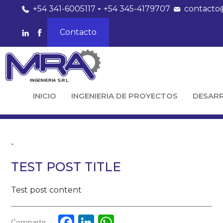
+54 341-6005117
-
+54 345-4179707
contacto
Contacto
INICIO
INGENIERIA DE PROYECTOS
DESAR
-
TEST POST TITLE
Test post content
Facebook
LinkedIn
WhatsApp
Compartir