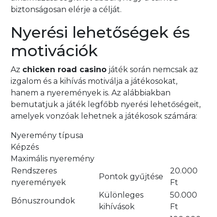
biztonságosan elérje a célját.
Nyerési lehetőségek és
motivációk
Az
chicken road casino
játék során nemcsak az
izgalom és a kihívás motiválja a játékosokat,
hanem a nyeremények is. Az alábbiakban
bemutatjuk a játék legfőbb nyerési lehetőségeit,
amelyek vonzóak lehetnek a játékosok számára:
Nyeremény típusa
Képzés
Maximális nyeremény
Rendszeres
20.000
Pontok gyűjtése
nyeremények
Ft
Különleges
50.000
Bónuszroundok
kihívások
Ft