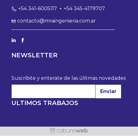
+54 341-6005117
-
+54 345-4179707
contacto@mraingenieria.com.ar
NEWSLETTER
Suscribite y enterate de las úlitmas novedades
Enviar
ULTIMOS TRABAJOS