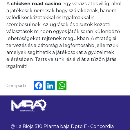
A
chicken road casino
egy varázslatos világ, ahol
a játékosok nemcsak hogy szórakoznak, hanem
valódi kockázatokkal és izgalmakkal is
szembesülnek. Az ugrások és a sütők közötti
választások minden egyes játék során különböző
lehetőségeket rejtenek magukban. A stratégiai
tervezés és a bátorság a legfontosabb jellemzők,
amelyek segíthetik a játékosokat a győzelmek
elérésében. Tarts velünk, és éld át a tűzön járás
izgalmát!
Facebook
LinkedIn
WhatsApp
Compartir
La Rioja 510 Planta baja Dpto E · Concordia