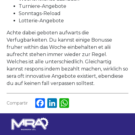
Turniere-Angebote
Sonntags-Reload
Lotterie-Angebote
Achte dabei geboten aufwarts die
Verfugbarkeiten. Du kannst einige Bonusse
fruher within das Woche einbehalten et alii
aufrecht stehen immer wieder zur Regel.
Welches ist alle unterschiedlich. Gleichartig
kannst respons indem bezahlt machen, wirklich so
sera oft innovative Angebote existiert, ebendiese
du auf keinen fall verpassen solltest.
Facebook
LinkedIn
WhatsApp
Compartir