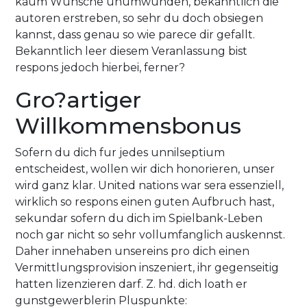
kaum Wunsche unumwunden, bekanntlich die
autoren erstreben, so sehr du doch obsiegen
kannst, dass genau so wie parece dir gefallt.
Bekanntlich leer diesem Veranlassung bist
respons jedoch hierbei, ferner?
Gro?artiger
Willkommensbonus
Sofern du dich fur jedes unnilseptium
entscheidest, wollen wir dich honorieren, unser
wird ganz klar. United nations war sera essenziell,
wirklich so respons einen guten Aufbruch hast,
sekundar sofern du dich im Spielbank-Leben
noch gar nicht so sehr vollumfanglich auskennst.
Daher innehaben unsereins pro dich einen
Vermittlungsprovision inszeniert, ihr gegenseitig
hatten lizenzieren darf. Z. hd. dich loath er
gunstgewerblerin Pluspunkte: