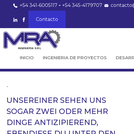
+54 341-6005117
-
+54 345-4179707
contacto
Contacto
INICIO
INGENIERIA DE PROYECTOS
DESAR
-
UNSEREINER SEHEN UNS
SOGAR ZWEI ODER MEHR
DINGE ANTIZIPIEREND,
EBENDIESE DU UNTER DEN