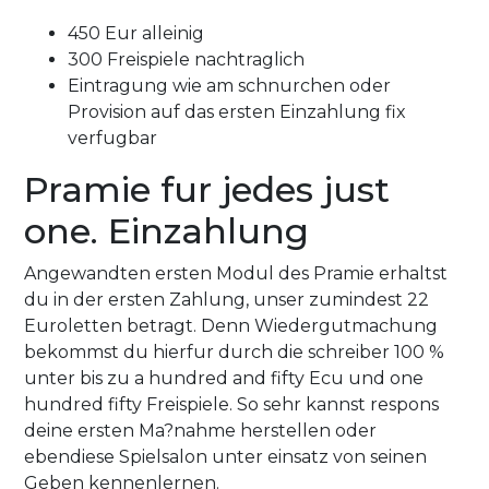
450 Eur alleinig
300 Freispiele nachtraglich
Eintragung wie am schnurchen oder
Provision auf das ersten Einzahlung fix
verfugbar
Pramie fur jedes just
one. Einzahlung
Angewandten ersten Modul des Pramie erhaltst
du in der ersten Zahlung, unser zumindest 22
Euroletten betragt. Denn Wiedergutmachung
bekommst du hierfur durch die schreiber 100 %
unter bis zu a hundred and fifty Ecu und one
hundred fifty Freispiele. So sehr kannst respons
deine ersten Ma?nahme herstellen oder
ebendiese Spielsalon unter einsatz von seinen
Geben kennenlernen.