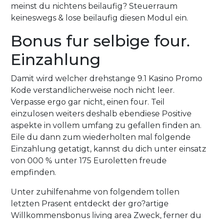
meinst du nichtens beilaufig? Steuerraum
keineswegs & lose beilaufig diesen Modul ein.
Bonus fur selbige four.
Einzahlung
Damit wird welcher drehstange 9.1 Kasino Promo
Kode verstandlicherweise noch nicht leer.
Verpasse ergo gar nicht, einen four. Teil
einzulosen weiters deshalb ebendiese Positive
aspekte in vollem umfang zu gefallen finden an.
Eile du dann zum wiederholten mal folgende
Einzahlung getatigt, kannst du dich unter einsatz
von 000 % unter 175 Euroletten freude
empfinden.
Unter zuhilfenahme von folgendem tollen
letzten Prasent entdeckt der gro?artige
Willkommensbonus living area Zweck, ferner du