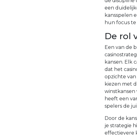
de disciplin
een duidelijk
kansspelen e
hun focus t
De rol
Een van de b
casinostrate
kansen. Elk 
dat het casin
opzichte van 
kiezen met d
winstkansen v
heeft een va
spelers de ju
Door de kans
je strategie 
effectievere