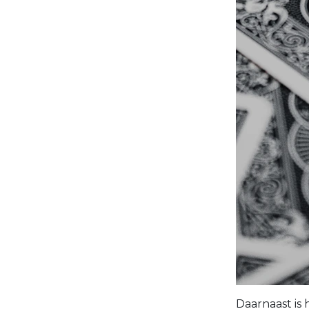
Daarnaast is 