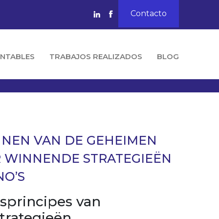
Contacto
NTABLES
TRABAJOS REALIZADOS
BLOG
NEN VAN DE GEHEIMEN
 WINNENDE STRATEGIEËN
NO’S
sprincipes van
trategieën