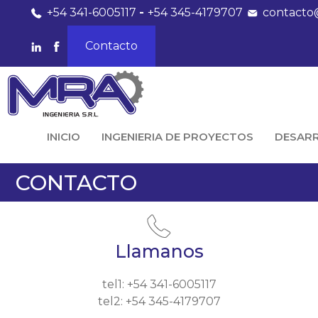
+54 341-6005117
-
+54 345-4179707
contacto
Contacto
INICIO
INGENIERIA DE PROYECTOS
DESAR
CONTACTO
Llamanos
tel1: +54 341-6005117
tel2: +54 345-4179707