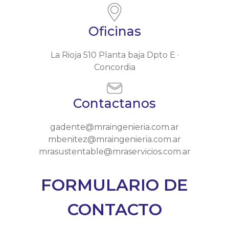
Oficinas
La Rioja 510 Planta baja Dpto E ·
Concordia
Contactanos
gadente@mraingenieria.com.ar
mbenitez@mraingenieria.com.ar
mrasustentable@mraservicios.com.ar
FORMULARIO DE
CONTACTO