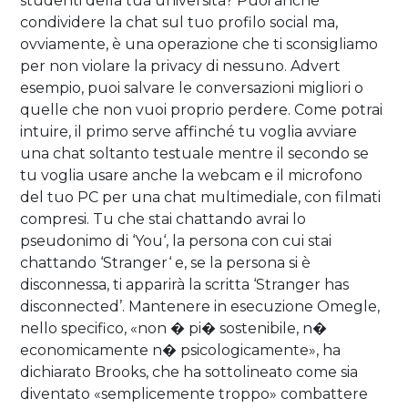
studenti della tua università? Puoi anche
condividere la chat sul tuo profilo social ma,
ovviamente, è una operazione che ti sconsigliamo
per non violare la privacy di nessuno. Advert
esempio, puoi salvare le conversazioni migliori o
quelle che non vuoi proprio perdere. Come potrai
intuire, il primo serve affinché tu voglia avviare
una chat soltanto testuale mentre il secondo se
tu voglia usare anche la webcam e il microfono
del tuo PC per una chat multimediale, con filmati
compresi. Tu che stai chattando avrai lo
pseudonimo di ‘You‘, la persona con cui stai
chattando ‘Stranger‘ e, se la persona si è
disconnessa, ti apparirà la scritta ‘Stranger has
disconnected’. Mantenere in esecuzione Omegle,
nello specifico, «non � pi� sostenibile, n�
economicamente n� psicologicamente», ha
dichiarato Brooks, che ha sottolineato come sia
diventato «semplicemente troppo» combattere