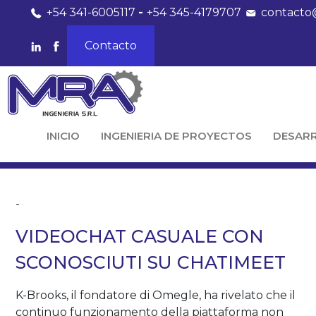
+54 341-6005117
-
+54 345-4179707
contacto
Contacto
INICIO
INGENIERIA DE PROYECTOS
DESAR
-
VIDEOCHAT CASUALE CON
SCONOSCIUTI SU CHATIMEET
K-Brooks, il fondatore di Omegle, ha rivelato che il
continuo funzionamento della piattaforma non