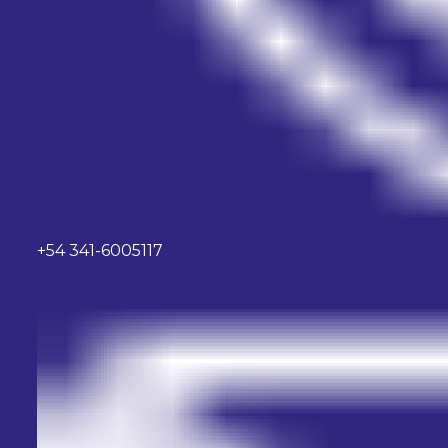
+54 341-6005117