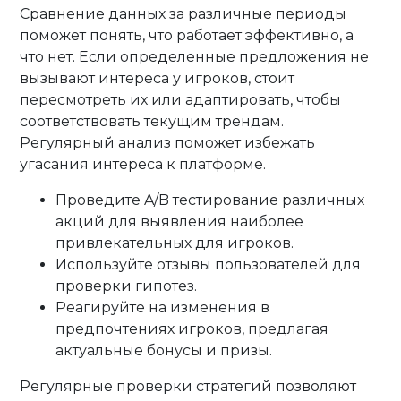
Сравнение данных за различные периоды
поможет понять, что работает эффективно, а
что нет. Если определенные предложения не
вызывают интереса у игроков, стоит
пересмотреть их или адаптировать, чтобы
соответствовать текущим трендам.
Регулярный анализ поможет избежать
угасания интереса к платформе.
Проведите A/B тестирование различных
акций для выявления наиболее
привлекательных для игроков.
Используйте отзывы пользователей для
проверки гипотез.
Реагируйте на изменения в
предпочтениях игроков, предлагая
актуальные бонусы и призы.
Регулярные проверки стратегий позволяют