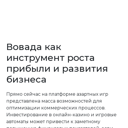
Вовада как
инструмент роста
прибыли и развития
бизнеса
Прямо сейчас на платформе азартных игр
представлена масса возможностей для
оптимизации коммерческих процессов.
Инвестирование в онлайн-казино и игровые
автоматы может привести к заметному