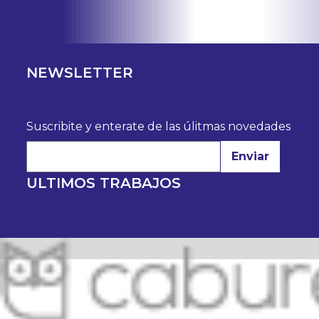
NEWSLETTER
Suscribite y enterate de las úlitmas novedades
Enviar
ULTIMOS TRABAJOS