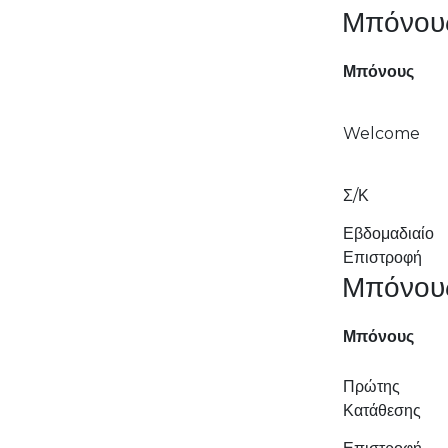
Μπόνους
Μπόνους
Welcome
Σ/Κ
Εβδομαδιαίο
Επιστροφή
Μπόνου
Μπόνους
Πρώτης
Κατάθεσης