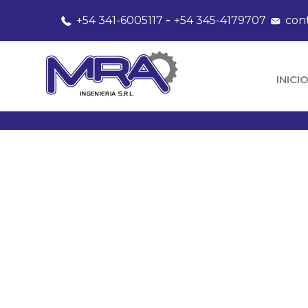
+54 341-6005117
-
+54 345-4179707
con
INICI