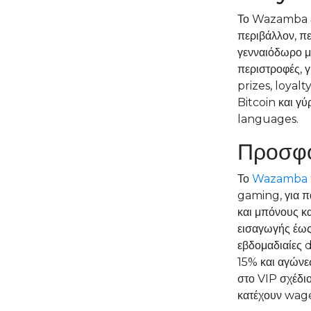
Το Wazamba ξε
περιβάλλον, π
γενναιόδωρο 
περιστροφές, 
prizes, loyal
Bitcoin και γ
languages.
Προσφο
Το
Wazamba
gaming, για π
και μπόνους κ
εισαγωγής έως
εβδομαδιαίες 
15% και αγώνες
στο VIP σχέδι
κατέχουν wag