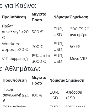
 για Καζίνο:
Μέγιστο
Προϋπόθεση
Νόμισμα
Σημείωση
Ποσό
Πρώτη
EUR,
200 FS 20
συναλλαγή ≥20
500 €
USD
ανά ημέρα
€
Weekend
EUR,
700 €
50 FS
deposit ≥20 €
USD
15% up to
EUR,
VIP συμμετοχή
Μόνο VIP
3000 €
USD
ς Αθλημάτων:
Μέγιστο
Προϋπόθεση
Νόμισμα
Σημείωση
Ποσό
Πρώτη
EUR,
Απόδοση
συναλλαγή ≥20
100 €
USD
≥1.50
€