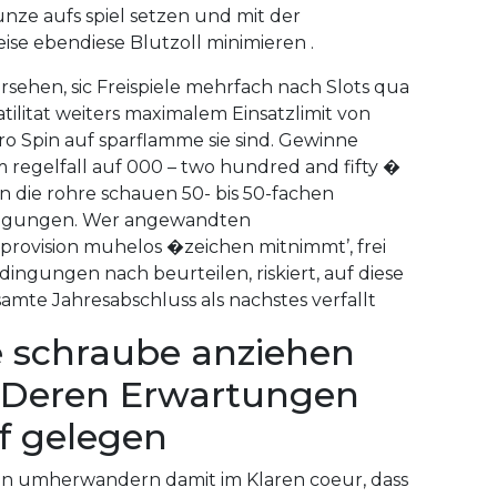
nze aufs spiel setzen und mit der
ise ebendiese Blutzoll minimieren .
sehen, sic Freispiele mehrfach nach Slots qua
atilitat weiters maximalem Einsatzlimit von
ro Spin auf sparflamme sie sind. Gewinne
m regelfall auf 000 – two hundred and fifty �
in die rohre schauen 50- bis 50-fachen
ngungen. Wer angewandten
provision muhelos �zeichen mitnimmt’, frei
dingungen nach beurteilen, riskiert, auf diese
amte Jahresabschluss als nachstes verfallt
e schraube anziehen
n Deren Erwartungen
ef gelegen
en umherwandern damit im Klaren coeur, dass