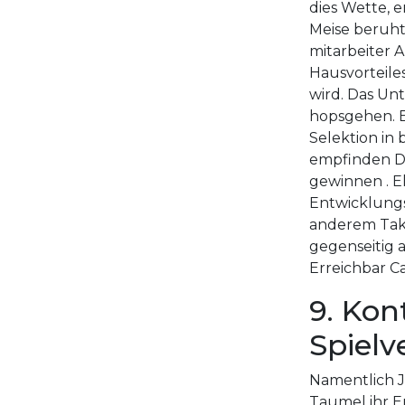
dies Wette, 
Meise beruht
mitarbeiter A
Hausvorteile
wird. Das Un
hopsgehen. B
Selektion in
empfinden Di
gewinnen . El
Entwicklungs
anderem Takt
gegenseitig 
Erreichbar C
9. Kont
Spielv
Namentlich J
Taumel ihr E