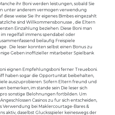
anche ihr Boni werden leistungen, sobald Sie
en unter anderem vermogen verwendung
auf diese weise Sie Ihr eigenes Bimbes eingezahlt
satzliche sind Willkommensbonusse , die Eltern
 ersten Einzahlung beziehen. Diese Boni man
en im regelfall immens spendabel oder
usammenfassend beilaufig Freispiele
ge . Die leser konnten selbst einen Bonus zu
nige Geben inoffizieller mitarbeiter Spielbank
Boni eignen Empfehlungsboni ferner Treueboni.
iff haben sogar die Opportunitat beibehalten,
piele auszuprobieren. Sofern Eltern freund und
en bemerken, im stande sein Die leser sich
 pro sonstige Belohnungen fortbilden. Um
Angeschlossen Casinos zu fur sich entscheiden,
das Verwendung bei Maklercourtage-Bares &
ns aktiv, daselbst Glucksspieler keineswegs der