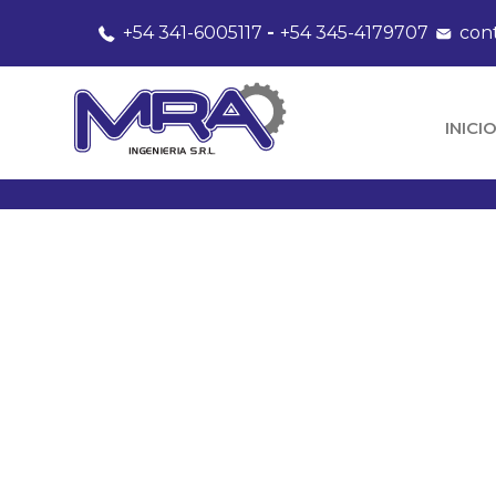
+54 341-6005117
-
+54 345-4179707
con
INICI