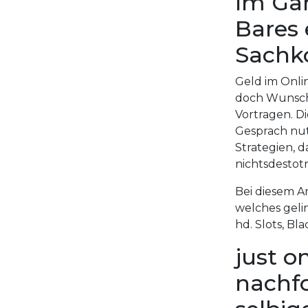
Im Ga
Bares 
Sachk
Geld im Onlin
doch Wunschd
Vortragen. D
Gesprach nutz
Strategien, 
nichtsdestot
Bei diesem Ar
welches geli
hd. Slots, Bl
just o
nachfo