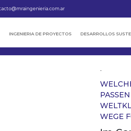
tacto@mraingenieria.com.ar
O
INGENIERIA DE PROYECTOS
DESARROLLOS SUSTE
-
WELCHE
PASSEN
WELTKL
WEGE F