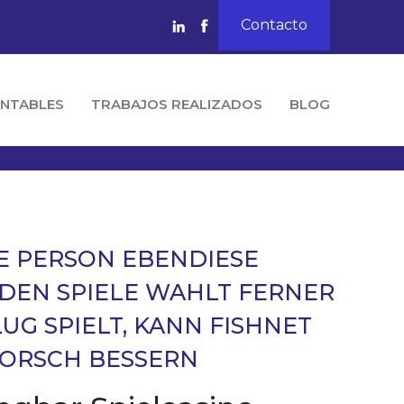
Contacto
NTABLES
TRABAJOS REALIZADOS
BLOG
 PERSON EBENDIESE
DEN SPIELE WAHLT FERNER
UG SPIELT, KANN FISHNET
ORSCH BESSERN