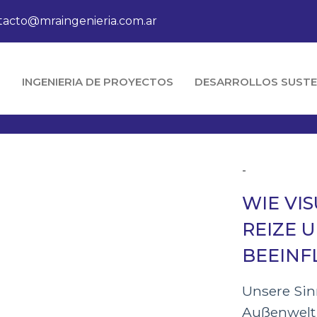
tacto@mraingenieria.com.ar
O
INGENIERIA DE PROYECTOS
DESARROLLOS SUSTE
-
WIE VI
REIZE 
BEEINF
Unsere Sin
Außenwelt 