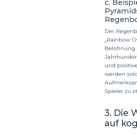
c. Beisp
Pyramid
Regenbog
Der Regenb
„Rainbow Ov
Belohnung.
Jahrhundert
und positiv
werden solc
Aufmerksamk
Spieler zu s
3. Die 
auf kog