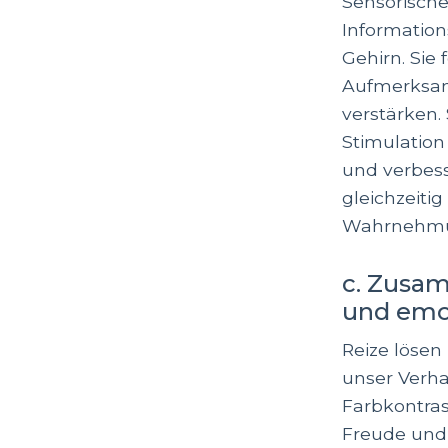
Sensorische 
Informatio
Gehirn. Sie
Aufmerksam
verstärken.
Stimulation
und verbess
gleichzeiti
Wahrnehmun
c. Zusa
und emo
Reize lösen
unser Verha
Farbkontra
Freude und 