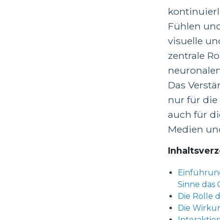
kontinuier
Fühlen und
visuelle un
zentrale R
neuronalen
Das Verstä
nur für di
auch für d
Medien und
Inhaltsverz
Einführun
Sinne das 
Die Rolle 
Die Wirkun
Interaktio