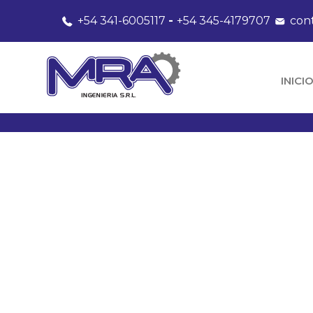
+54 341-6005117
-
+54 345-4179707
con
INICI