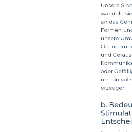
Unsere Sin
wandeln sie
an das Gehir
Formen und 
unsere Umw
Orientierun
und Geräusc
Kommunikat
oder Gefäll
um ein vol
erzeugen.
b. Bedeu
Stimulat
Entsche