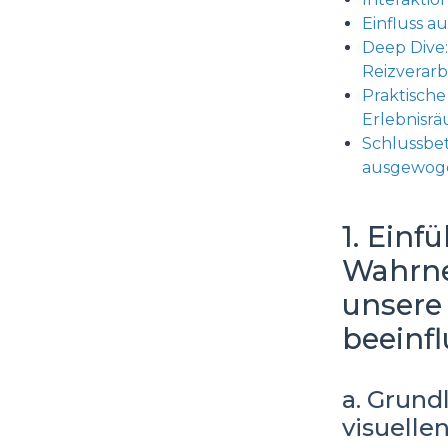
Einfluss a
Deep Dive
Reizverar
Praktisch
Erlebnisr
Schlussbe
ausgewoge
1. Einf
Wahrne
unsere
beeinf
a. Grun
visuelle