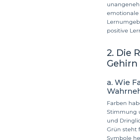
unangeneh
emotionale 
Lernumgeb
positive Le
2. Die 
Gehirn
a. Wie F
Wahrne
Farben habe
Stimmung u
und Dringli
Grün steht
Symbole hel