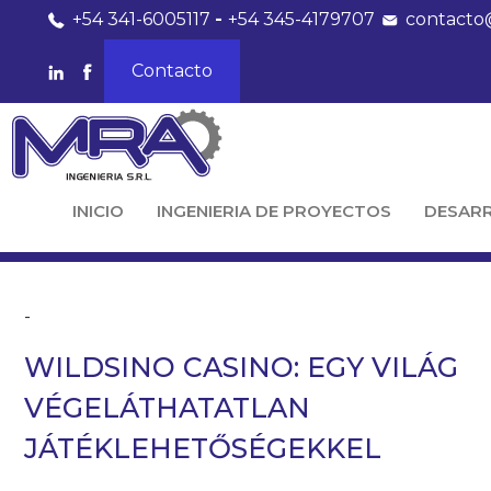
+54 341-6005117
-
+54 345-4179707
contacto
Contacto
INICIO
INGENIERIA DE PROYECTOS
DESAR
-
WILDSINO CASINO: EGY VILÁG
VÉGELÁTHATATLAN
JÁTÉKLEHETŐSÉGEKKEL