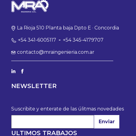
La Rioja 510 Planta baja Dpto E · Concordia
+54 341-6005117
-
+54 345-4179707
contacto@mraingenieria.com.ar
NEWSLETTER
Suscribite y enterate de las úlitmas novedades
Enviar
ULTIMOS TRABAJOS