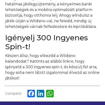
hatalmas játékgyűjtemény, a kényelmes banki
lehetőségek és a mobilra optimalizált platform
biztosítja, hogy otthonra lelj. Ahogy elindulsz a
játék útján a Wildsino-val, ne feledd, mindig új
lehetőségek várnak felfedezésre és kipróbálásra.
Igényelj 300 Ingyenes
Spin-t!
Készen állsz, hogy elkezdd a Wildsino
kalandodat? Kattints az alábbi linkre, hogy
igényeld a 300 ingyenes spin-t, és készülj fel arra,
hogy soha nem látott izgalommal élvezd az online
játékot!
Facebook
LinkedIn
WhatsApp
Compartir