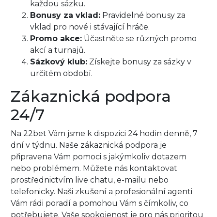
každou sázku.
Bonusy za vklad:
Pravidelné bonusy za
vklad pro nové i stávající hráče.
Promo akce:
Účastněte se různých promo
akcí a turnajů.
Sázkový klub:
Získejte bonusy za sázky v
určitém období.
Zákaznická podpora
24/7
Na 22bet Vám jsme k dispozici 24 hodin denně, 7
dní v týdnu. Naše zákaznická podpora je
připravena Vám pomoci s jakýmkoliv dotazem
nebo problémem. Můžete nás kontaktovat
prostřednictvím live chatu, e-mailu nebo
telefonicky. Naši zkušení a profesionální agenti
Vám rádi poradí a pomohou Vám s čímkoliv, co
potřebujete. Vaše spokojenost je pro nás prioritou