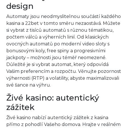
design
Automaty jsou neodmyslitelnou součástí každého
kasina a 22bet v tomto směru nezaostává. Můžete
si vybrat z tisíců automatů s různou tématikou,
počtem válců a výherních linií. Od klasických
ovocných automatů po moderní video sloty s
bonusovými koly, free spiny a progresivními
jackpoty – možnosti jsou téměř neomezené.
Důležité je si vybrat automat, který odpovídá
Vašim preferencím a rozpočtu. Věnujte pozornost
výhernosti (RTP) a volatility, abyste maximalizovali
své šance na výhru.
Živé kasino: autentický
zážitek
Živé kasino nabízí autentický zážitek z kasina
přímo z pohodlí Vašeho domova. Hrajte v reálném