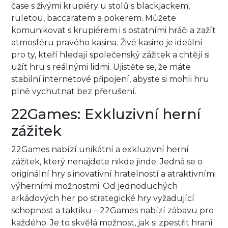
čase s živými krupiéry u stolů s blackjackem,
ruletou, baccaratem a pokerem. Můžete
komunikovat s krupiérem i s ostatními hráči a zažít
atmosféru pravého kasina. Živé kasino je ideální
pro ty, kteří hledají společenský zážitek a chtějí si
užít hru s reálnými lidmi. Ujistěte se, že máte
stabilní internetové připojení, abyste si mohli hru
plně vychutnat bez přerušení.
22Games: Exkluzivní herní
zážitek
22Games nabízí unikátní a exkluzivní herní
zážitek, který nenajdete nikde jinde. Jedná se o
originální hry s inovativní hratelností a atraktivními
výherními možnostmi. Od jednoduchých
arkádových her po strategické hry vyžadující
schopnost a taktiku – 22Games nabízí zábavu pro
každého. Je to skvělá možnost, jak si zpestřit hraní