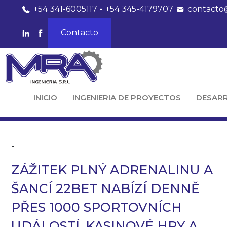
+54 341-6005117
-
+54 345-4179707
contacto
Contacto
INICIO
INGENIERIA DE PROYECTOS
DESAR
-
ZÁŽITEK PLNÝ ADRENALINU A
ŠANCÍ 22BET NABÍZÍ DENNĚ
PŘES 1000 SPORTOVNÍCH
UDÁLOSTÍ, KASINOVÉ HRY A