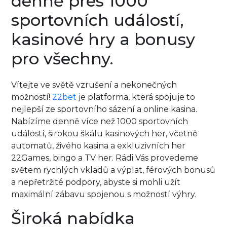
denně přes 1000
sportovních událostí,
kasinové hry a bonusy
pro všechny.
Vítejte ve světě vzrušení a nekonečných
možností!
22bet
je platforma, která spojuje to
nejlepší ze sportovního sázení a online kasina.
Nabízíme denně více než 1000 sportovních
událostí, širokou škálu kasinových her, včetně
automatů, živého kasina a exkluzivních her
22Games, bingo a TV her. Rádi Vás provedeme
světem rychlých vkladů a výplat, férových bonusů
a nepřetržité podpory, abyste si mohli užít
maximální zábavu spojenou s možností výhry.
Široká nabídka