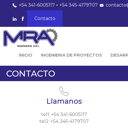
+54 341-6005117
-
+54 345-4179707
contacto
Contacto
INICIO
INGENIERIA DE PROYECTOS
DESAR
CONTACTO
Llamanos
tel1: +54 341-6005117
tel2: +54 345-4179707