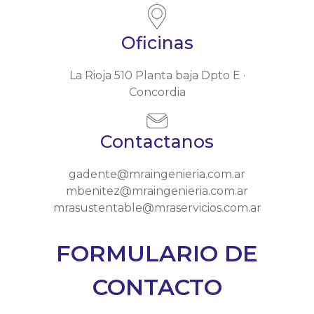
Oficinas
La Rioja 510 Planta baja Dpto E ·
Concordia
Contactanos
gadente@mraingenieria.com.ar
mbenitez@mraingenieria.com.ar
mrasustentable@mraservicios.com.ar
FORMULARIO DE
CONTACTO