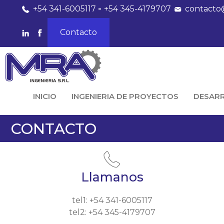
+54 341-6005117
-
+54 345-4179707
contacto
Contacto
INICIO
INGENIERIA DE PROYECTOS
DESAR
CONTACTO
Llamanos
tel1: +54 341-6005117
tel2: +54 345-4179707