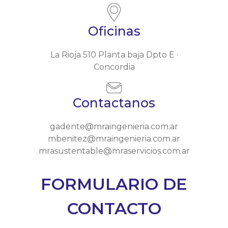
Oficinas
La Rioja 510 Planta baja Dpto E ·
Concordia
Contactanos
gadente@mraingenieria.com.ar
mbenitez@mraingenieria.com.ar
mrasustentable@mraservicios.com.ar
FORMULARIO DE
CONTACTO