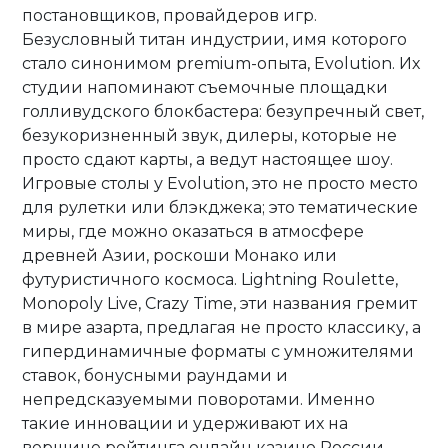
постановщиков, провайдеров игр.
Безусловный титан индустрии, имя которого
стало синонимом premium-опыта, Evolution. Их
студии напоминают съемочные площадки
голливудского блокбастера: безупречный свет,
безукоризненный звук, дилеры, которые не
просто сдают карты, а ведут настоящее шоу.
Игровые столы у Evolution, это не просто место
для рулетки или блэкджека; это тематические
миры, где можно оказаться в атмосфере
древней Азии, роскоши Монако или
футуристичного космоса. Lightning Roulette,
Monopoly Live, Crazy Time, эти названия гремит
в мире азарта, предлагая не просто классику, а
гипердинамичные форматы с умножителями
ставок, бонусными раундами и
непредсказуемыми поворотами. Именно
такие инновации и удерживают их на
вершине рейтинга онлайн казино России