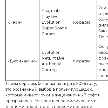
Уни
Pragmatic
игры
Play Live,
бону
«Леон»
Evolution,
Кюрасао
диле
Super Spade
бакк
Games
Time
Фоку
Evolution,
евр
NetEnt Live,
фра
«Джойказино»
Кюрасао
Authentic
руле
Gaming
множ
стол
Таким образом, безопасная игра в 2026 году,
это осознанный выбор в пользу площадок,
которые инвестируют в лицензионный софт и
прозрачность. Не гонитесь за мифическими
«сотнями процентов» к первому депозиту.