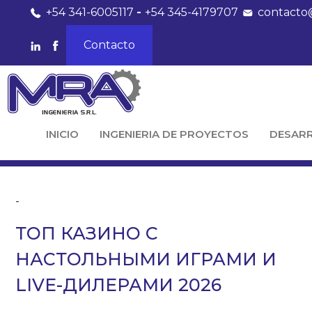
+54 341-6005117
-
+54 345-4179707
contacto
Contacto
INICIO
INGENIERIA DE PROYECTOS
DESAR
-
ТОП КАЗИНО С
НАСТОЛЬНЫМИ ИГРАМИ И
LIVE-ДИЛЕРАМИ 2026