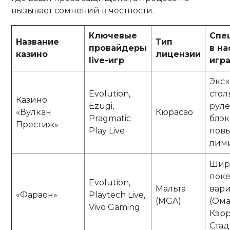
вызывает сомнений в честности.
Ключевые
Спе
Название
Тип
провайдеры
в н
казино
лицензии
live-игр
игр
Экс
Evolution,
стол
Казино
Ezugi,
руле
«Вулкан
Кюрасао
Pragmatic
блэк
Престиж»
Play Live
пов
лим
Шир
пок
Evolution,
Мальта
вар
«Фараон»
Playtech Live,
(MGA)
(Ома
Vivo Gaming
Кэр
Стад