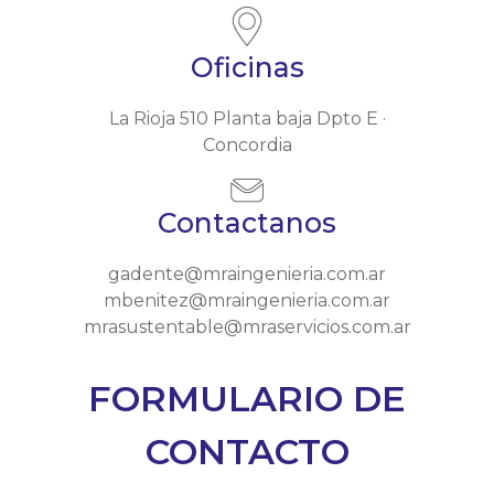
Oficinas
La Rioja 510 Planta baja Dpto E ·
Concordia
Contactanos
gadente@mraingenieria.com.ar
mbenitez@mraingenieria.com.ar
mrasustentable@mraservicios.com.ar
FORMULARIO DE
CONTACTO