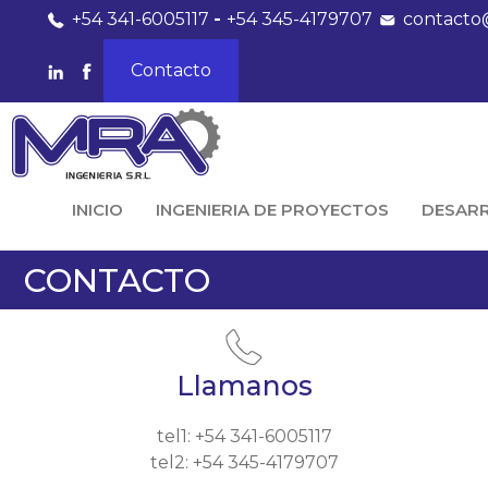
+54 341-6005117
-
+54 345-4179707
contacto
Contacto
INICIO
INGENIERIA DE PROYECTOS
DESAR
CONTACTO
Llamanos
tel1: +54 341-6005117
tel2: +54 345-4179707