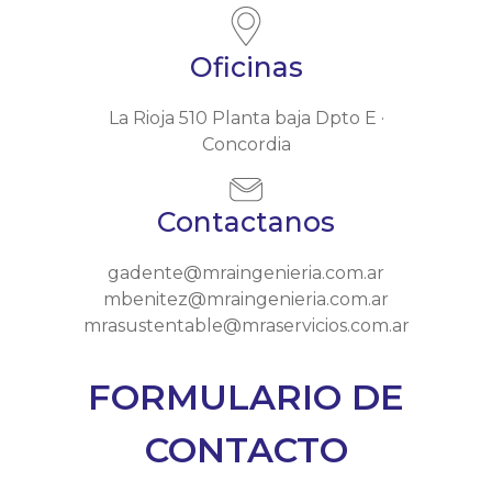
Oficinas
La Rioja 510 Planta baja Dpto E ·
Concordia
Contactanos
gadente@mraingenieria.com.ar
mbenitez@mraingenieria.com.ar
mrasustentable@mraservicios.com.ar
FORMULARIO DE
CONTACTO