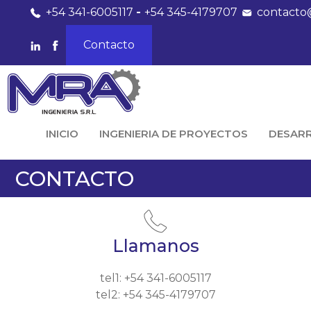
+54 341-6005117
-
+54 345-4179707
contacto
Contacto
INICIO
INGENIERIA DE PROYECTOS
DESAR
CONTACTO
Llamanos
tel1: +54 341-6005117
tel2: +54 345-4179707